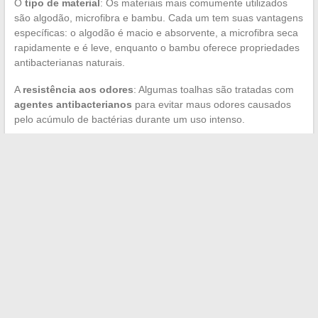
O
tipo de material
: Os materiais mais comumente utilizados
são algodão, microfibra e bambu. Cada um tem suas vantagens
específicas: o algodão é macio e absorvente, a microfibra seca
rapidamente e é leve, enquanto o bambu oferece propriedades
antibacterianas naturais.
A
resistência aos odores
: Algumas toalhas são tratadas com
agentes antibacterianos
para evitar maus odores causados
pelo acúmulo de bactérias durante um uso intenso.
A
facilidade de manutenção
: Prefira toalhas que possam ser
lavadas facilmente na máquina sem perder sua qualidade ou
maciez original.
←
Os segredos de longevidade do motor 1.5 dCi Renault
finalmente revelados!
Os melhores sites de streaming esportivo para assistir aos
seus jogos favoritos ao vivo
→