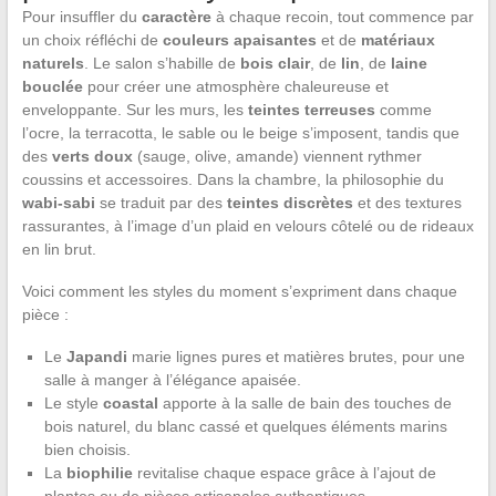
Pour insuffler du
caractère
à chaque recoin, tout commence par
un choix réfléchi de
couleurs apaisantes
et de
matériaux
naturels
. Le salon s’habille de
bois clair
, de
lin
, de
laine
bouclée
pour créer une atmosphère chaleureuse et
enveloppante. Sur les murs, les
teintes terreuses
comme
l’ocre, la terracotta, le sable ou le beige s’imposent, tandis que
des
verts doux
(sauge, olive, amande) viennent rythmer
coussins et accessoires. Dans la chambre, la philosophie du
wabi-sabi
se traduit par des
teintes discrètes
et des textures
rassurantes, à l’image d’un plaid en velours côtelé ou de rideaux
en lin brut.
Voici comment les styles du moment s’expriment dans chaque
pièce :
Le
Japandi
marie lignes pures et matières brutes, pour une
salle à manger à l’élégance apaisée.
Le style
coastal
apporte à la salle de bain des touches de
bois naturel, du blanc cassé et quelques éléments marins
bien choisis.
La
biophilie
revitalise chaque espace grâce à l’ajout de
plantes ou de pièces artisanales authentiques.