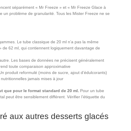
rencent séparément « Mr Freeze » et « Mr Freeze Glace à
le un problème de granularité. Tous les Mister Freeze ne se
 gammes. Le tube classique de 20 ml n’a pas la même
» de 62 ml, qui contiennent logiquement davantage de
l’autre. Les bases de données ne précisent généralement
 rend toute comparaison approximative
 produit reformulé (moins de sucre, ajout d’édulcorants)
nutritionnelles jamais mises à jour
ut que pour le format standard de 20 ml.
Pour un tube
al peut être sensiblement différent. Vérifier l’étiquette du
é aux autres desserts glacés