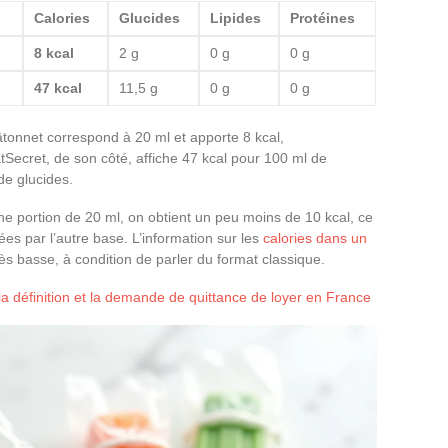
Calories
Glucides
Lipides
Protéines
8 kcal
2 g
0 g
0 g
47 kcal
11,5 g
0 g
0 g
tonnet correspond à 20 ml et apporte 8 kcal,
Secret, de son côté, affiche 47 kcal pour 100 ml de
de glucides.
ne portion de 20 ml, on obtient un peu moins de 10 kcal, ce
es par l’autre base. L’information sur les
calories dans un
ès basse, à condition de parler du format classique.
 la définition et la demande de quittance de loyer en France