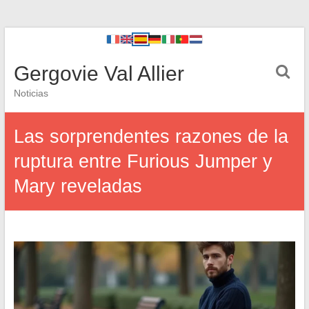
Gergovie Val Allier
Noticias
Las sorprendentes razones de la
ruptura entre Furious Jumper y
Mary reveladas