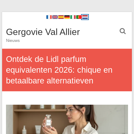
Gergovie Val Allier
Nieuws
Ontdek de Lidl parfum
equivalenten 2026: chique en
betaalbare alternatieven