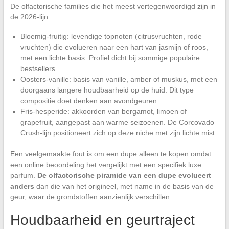
De olfactorische families die het meest vertegenwoordigd zijn in
de 2026-lijn:
Bloemig-fruitig: levendige topnoten (citrusvruchten, rode
vruchten) die evolueren naar een hart van jasmijn of roos,
met een lichte basis. Profiel dicht bij sommige populaire
bestsellers.
Oosters-vanille: basis van vanille, amber of muskus, met een
doorgaans langere houdbaarheid op de huid. Dit type
compositie doet denken aan avondgeuren.
Fris-hesperide: akkoorden van bergamot, limoen of
grapefruit, aangepast aan warme seizoenen. De Corcovado
Crush-lijn positioneert zich op deze niche met zijn lichte mist.
Een veelgemaakte fout is om een dupe alleen te kopen omdat
een online beoordeling het vergelijkt met een specifiek luxe
parfum.
De olfactorische piramide van een dupe evolueert
anders
dan die van het origineel, met name in de basis van de
geur, waar de grondstoffen aanzienlijk verschillen.
Houdbaarheid en geurtraject