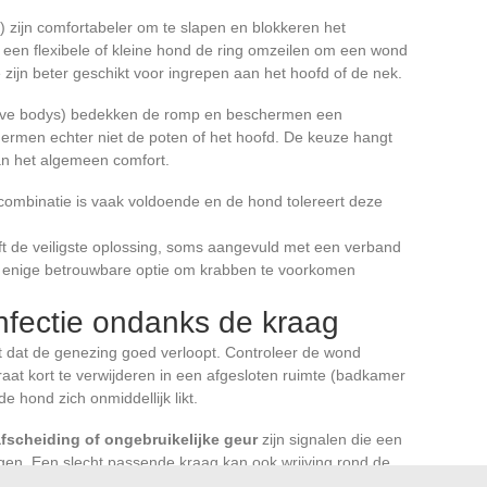
zijn comfortabeler om te slapen en blokkeren het
n een flexibele of kleine hond de ring omzeilen om een wond
 zijn beter geschikt voor ingrepen aan het hoofd of de nek.
eve bodys) bedekken de romp en beschermen een
ermen echter niet de poten of het hoofd. De keuze hangt
van het algemeen comfort.
ycombinatie is vaak voldoende en de hond tolereert deze
ft de veiligste oplossing, soms aangevuld met een verband
e enige betrouwbare optie om krabben te voorkomen
nfectie ondanks de kraag
t dat de genezing goed verloopt. Controleer de wond
at kort te verwijderen in een afgesloten ruimte (badkamer
 hond zich onmiddellijk likt.
afscheiding of ongebruikelijke geur
zijn signalen die een
igen. Een slecht passende kraag kan ook wrijving rond de
tatie kan veroorzaken die je kunt opmerken door twee