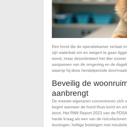
Een hond die de operatiekamer verlaat me
zijn waterbak om en weigert te gaan ligg
wond, maar desoriënteert het dier zozeer 
aanpassen van de omgeving en de dagelij
waarop hij deze herstelperiode doormaakt
Beveilig de woonruim
aanbrengt
De meeste eigenaren concentreren zich o
begint wanneer de hond thuis komt en ontd
stoot. Het PAW Report 2023 van de PDSA (
harde kraag als een van de risicofactoren 
leuningen, heftige botsingen met meubels