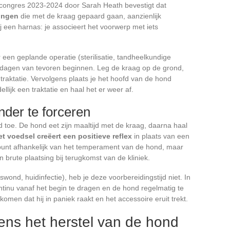
ongres 2023-2024 door Sarah Heath bevestigt dat
ingen
die met de kraag gepaard gaan, aanzienlijk
ij een harnas: je associeert het voorwerp met iets
een geplande operatie (sterilisatie, tandheelkundige
le dagen van tevoren beginnen. Leg de kraag op de grond,
traktatie. Vervolgens plaats je het hoofd van de hond
lijk een traktatie en haal het er weer af.
nder te forceren
d toe. De hond eet zijn maaltijd met de kraag, daarna haal
t voedsel creëert een positieve reflex
in plaats van een
t punt afhankelijk van het temperament van de hond, maar
brute plaatsing bij terugkomst van de kliniek.
wond, huidinfectie), heb je deze voorbereidingstijd niet. In
ntinu vanaf het begin te dragen en de hond regelmatig te
omen dat hij in paniek raakt en het accessoire eruit trekt.
jdens het herstel van de hond