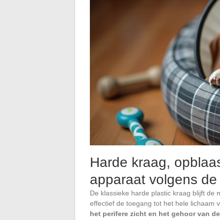
Harde kraag, opblaas
apparaat volgens d
De klassieke harde plastic kraag blijft 
effectief de toegang tot het hele lichaam
het perifere zicht en het gehoor van d