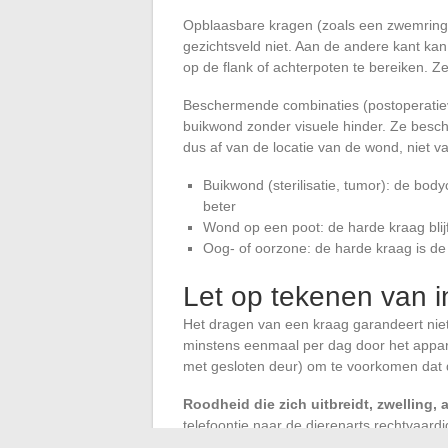
Opblaasbare kragen (zoals een zwemring) 
gezichtsveld niet. Aan de andere kant ka
op de flank of achterpoten te bereiken. Ze
Beschermende combinaties (postoperati
buikwond zonder visuele hinder. Ze besch
dus af van de locatie van de wond, niet 
Buikwond (sterilisatie, tumor): de bod
beter
Wond op een poot: de harde kraag blij
Oog- of oorzone: de harde kraag is d
Let op tekenen van i
Het dragen van een kraag garandeert nie
minstens eenmaal per dag door het appara
met gesloten deur) om te voorkomen dat de
Roodheid die zich uitbreidt, zwelling, 
telefoontje naar de dierenarts rechtvaard
nek veroorzaken, wat een secundaire irri