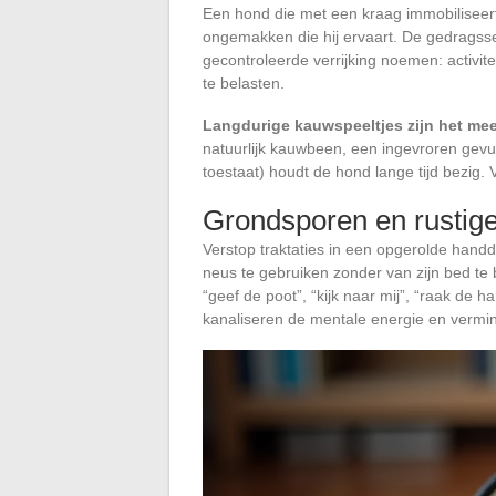
Een hond die met een kraag immobiliseert 
ongemakken die hij ervaart. De gedrags
gecontroleerde verrijking noemen: activi
te belasten.
Langdurige kauwspeeltjes zijn het me
natuurlijk kauwbeen, een ingevroren gevu
toestaat) houdt de hond lange tijd bezig. 
Grondsporen en rustige
Verstop traktaties in een opgerolde handd
neus te gebruiken zonder van zijn bed te 
“geef de poot”, “kijk naar mij”, “raak de
kanaliseren de mentale energie en vermi