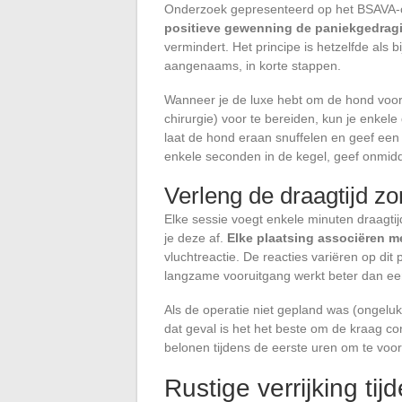
Onderzoek gepresenteerd op het BSAVA-c
positieve gewenning de paniekgedrag
vermindert. Het principe is hetzelfde als b
aangenaams, in korte stappen.
Wanneer je de luxe hebt om de hond voor 
chirurgie) voor te bereiden, kun je enke
laat de hond eraan snuffelen en geef een 
enkele seconden in de kegel, geef onmiddel
Verleng de draagtijd zo
Elke sessie voegt enkele minuten draagtij
je deze af.
Elke plaatsing associëren me
vluchtreactie. De reacties variëren op di
langzame vooruitgang werkt beter dan een 
Als de operatie niet gepland was (ongeluks
dat geval is het het beste om de kraag co
belonen tijdens de eerste uren om te voork
Rustige verrijking ti