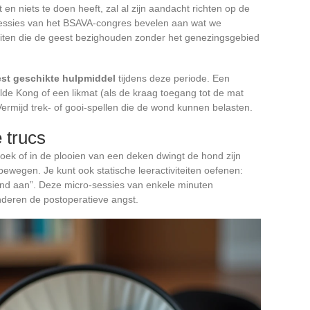
en niets te doen heeft, zal al zijn aandacht richten op de
sessies van het BSAVA-congres bevelen aan wat we
teiten die de geest bezighouden zonder het genezingsgebied
est geschikte hulpmiddel
tijdens deze periode. Een
lde Kong of een likmat (als de kraag toegang tot de mat
Vermijd trek- of gooi-spellen die de wond kunnen belasten.
 trucs
oek of in de plooien van een deken dwingt de hond zijn
bewegen. Je kunt ook statische leeractiviteiten oefenen:
 hand aan”. Deze micro-sessies van enkele minuten
nderen de postoperatieve angst.