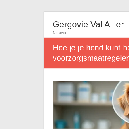
Gergovie Val Allier
Nieuws
Hoe je je hond kunt h
voorzorgsmaatregelen