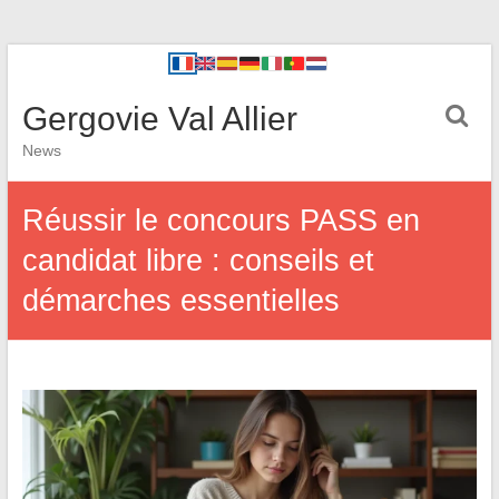
Gergovie Val Allier
News
Réussir le concours PASS en
candidat libre : conseils et
démarches essentielles