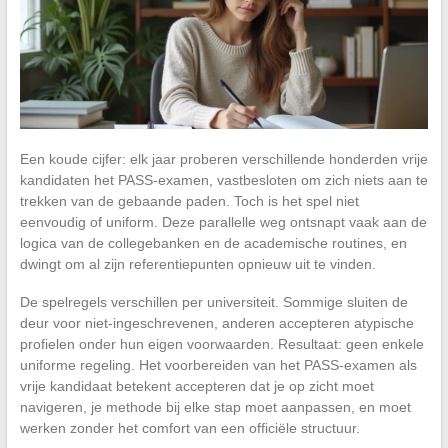
Een koude cijfer: elk jaar proberen verschillende honderden vrije
kandidaten het PASS-examen, vastbesloten om zich niets aan te
trekken van de gebaande paden. Toch is het spel niet
eenvoudig of uniform. Deze parallelle weg ontsnapt vaak aan de
logica van de collegebanken en de academische routines, en
dwingt om al zijn referentiepunten opnieuw uit te vinden.
De spelregels verschillen per universiteit. Sommige sluiten de
deur voor niet-ingeschrevenen, anderen accepteren atypische
profielen onder hun eigen voorwaarden. Resultaat: geen enkele
uniforme regeling. Het voorbereiden van het PASS-examen als
vrije kandidaat betekent accepteren dat je op zicht moet
navigeren, je methode bij elke stap moet aanpassen, en moet
werken zonder het comfort van een officiële structuur.