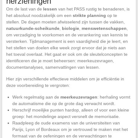
herzieningen
Om de last van de
lessen
van het PASS rustig te benaderen, is
het absoluut noodzakelijk om een
strikte planning
op te
stellen. De dagen moeten afwisselend zijn tussen de vakken,
natuurkunde-scheikunde
,
biologie
,
menswetenschappen
,
om verzadiging te voorkomen en de verankering van kennis te
versterken. Tijdmanagement is een vaardigheid die je leert, en
het stellen van doelen elke week zorgt ervoor dat je niets aan
het toeval overlaat. Het gaat er ook om de sleutelconcepten te
identificeren die je moet beheersen: meerkeuzevragen,
documentanalyses, samenvattingen van lessen.
Hier zijn verschillende effectieve middelen om je efficiëntie in
deze voorbereiding te vergroten:
Werk regelmatig aan de
meerkeuzevragen
: herhaling vormt
de automatisme die op de grote dag verwacht wordt.
Herschrijf moeilijke punten hardop, alleen of voor een kleine
groep: het mondelinge aspect versnelt de memorisatie.
Raadpleeg de oude examens van de universiteiten van
Parijs, Lyon of Bordeaux om je vertrouwd te maken met het
formaat van de oefeningen en de verwachtingen te