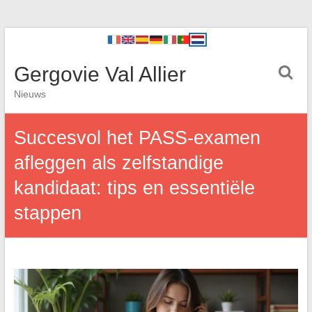
Gergovie Val Allier
Nieuws
Succesvol het PASS-examen
afleggen als zelfstandige
kandidaat: tips en essentiële
stappen