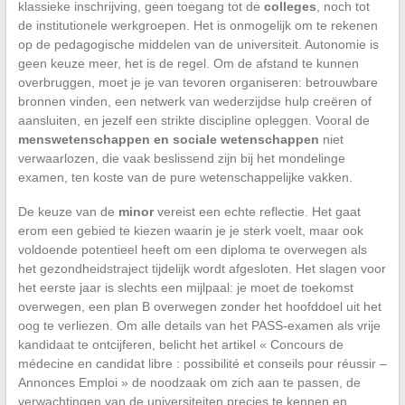
klassieke inschrijving, geen toegang tot de
colleges
, noch tot
de institutionele werkgroepen. Het is onmogelijk om te rekenen
op de pedagogische middelen van de universiteit. Autonomie is
geen keuze meer, het is de regel. Om de afstand te kunnen
overbruggen, moet je je van tevoren organiseren: betrouwbare
bronnen vinden, een netwerk van wederzijdse hulp creëren of
aansluiten, en jezelf een strikte discipline opleggen. Vooral de
menswetenschappen en sociale wetenschappen
niet
verwaarlozen, die vaak beslissend zijn bij het mondelinge
examen, ten koste van de pure wetenschappelijke vakken.
De keuze van de
minor
vereist een echte reflectie. Het gaat
erom een gebied te kiezen waarin je je sterk voelt, maar ook
voldoende potentieel heeft om een diploma te overwegen als
het gezondheidstraject tijdelijk wordt afgesloten. Het slagen voor
het eerste jaar is slechts een mijlpaal: je moet de toekomst
overwegen, een plan B overwegen zonder het hoofddoel uit het
oog te verliezen. Om alle details van het PASS-examen als vrije
kandidaat te ontcijferen, belicht het artikel « Concours de
médecine en candidat libre : possibilité et conseils pour réussir –
Annonces Emploi » de noodzaak om zich aan te passen, de
verwachtingen van de universiteiten precies te kennen en