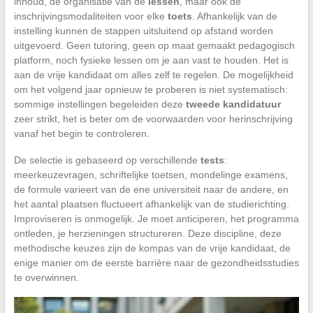
inhoud, de organisatie van de
lessen
, maar ook de
inschrijvingsmodaliteiten voor elke
toets
. Afhankelijk van de
instelling kunnen de stappen uitsluitend op afstand worden
uitgevoerd. Geen tutoring, geen op maat gemaakt pedagogisch
platform, noch fysieke lessen om je aan vast te houden. Het is
aan de vrije kandidaat om alles zelf te regelen. De mogelijkheid
om het volgend jaar opnieuw te proberen is niet systematisch:
sommige instellingen begeleiden deze
tweede kandidatuur
zeer strikt, het is beter om de voorwaarden voor herinschrijving
vanaf het begin te controleren.
De selectie is gebaseerd op verschillende
tests
:
meerkeuzevragen, schriftelijke toetsen, mondelinge examens,
de formule varieert van de ene universiteit naar de andere, en
het aantal plaatsen fluctueert afhankelijk van de studierichting.
Improviseren is onmogelijk. Je moet anticiperen, het programma
ontleden, je herzieningen structureren. Deze discipline, deze
methodische keuzes zijn de kompas van de vrije kandidaat, de
enige manier om de eerste barrière naar de gezondheidsstudies
te overwinnen.