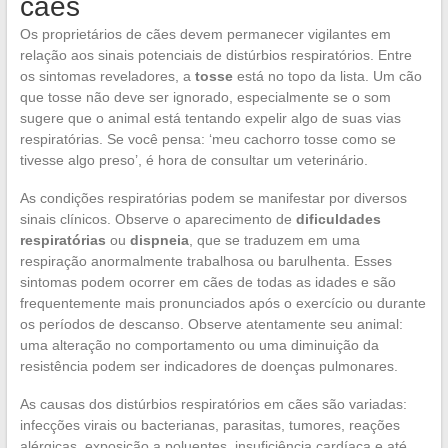
cães
Os proprietários de cães devem permanecer vigilantes em
relação aos sinais potenciais de distúrbios respiratórios. Entre
os sintomas reveladores, a
tosse
está no topo da lista. Um cão
que tosse não deve ser ignorado, especialmente se o som
sugere que o animal está tentando expelir algo de suas vias
respiratórias. Se você pensa: ‘meu cachorro tosse como se
tivesse algo preso’, é hora de consultar um veterinário.
As condições respiratórias podem se manifestar por diversos
sinais clínicos. Observe o aparecimento de
dificuldades
respiratórias
ou
dispneia
, que se traduzem em uma
respiração anormalmente trabalhosa ou barulhenta. Esses
sintomas podem ocorrer em cães de todas as idades e são
frequentemente mais pronunciados após o exercício ou durante
os períodos de descanso. Observe atentamente seu animal:
uma alteração no comportamento ou uma diminuição da
resistência podem ser indicadores de doenças pulmonares.
As causas dos distúrbios respiratórios em cães são variadas:
infecções virais ou bacterianas, parasitas, tumores, reações
alérgicas, exposição a poluentes, insuficiência cardíaca e até