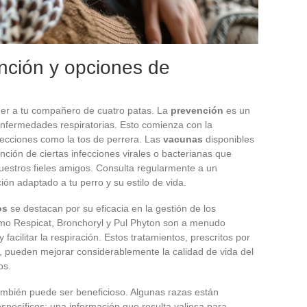
nción y opciones de
er a tu compañero de cuatro patas. La
prevención
es un
enfermedades respiratorias. Esto comienza con la
fecciones como la tos de perrera. Las
vacunas
disponibles
ción de ciertas infecciones virales o bacterianas que
nuestros fieles amigos. Consulta regularmente a un
ión adaptado a tu perro y su estilo de vida.
os
se destacan por su eficacia en la gestión de los
mo Respicat, Bronchoryl y Pul Phyton son a menudo
facilitar la respiración. Estos tratamientos, prescritos por
o, pueden mejorar considerablemente la calidad de vida del
os.
mbién puede ser beneficioso. Algunas razas están
specíficos; una información que resulta valiosa para