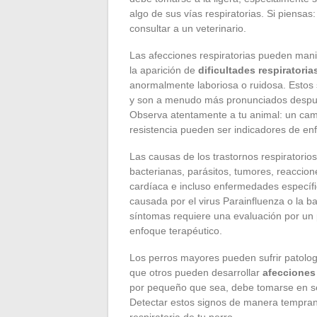
algo de sus vías respiratorias. Si piensas
consultar a un veterinario.
Las afecciones respiratorias pueden manif
la aparición de
dificultades respiratoria
anormalmente laboriosa o ruidosa. Estos
y son a menudo más pronunciados después
Observa atentamente a tu animal: un cam
resistencia pueden ser indicadores de e
Las causas de los trastornos respiratorios
bacterianas, parásitos, tumores, reaccion
cardíaca e incluso enfermedades específ
causada por el virus Parainfluenza o la b
síntomas requiere una evaluación por un p
enfoque terapéutico.
Los perros mayores pueden sufrir patolog
que otros pueden desarrollar
afecciones
por pequeño que sea, debe tomarse en se
Detectar estos signos de manera temprana
respiratoria de tu perro.