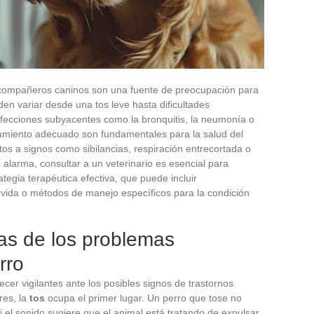
 compañeros caninos son una fuente de preocupación para
en variar desde una tos leve hasta dificultades
afecciones subyacentes como la bronquitis, la neumonía o
tamiento adecuado son fundamentales para la salud del
tos a signos como sibilancias, respiración entrecortada o
e alarma, consultar a un veterinario es esencial para
tegia terapéutica efectiva, que puede incluir
vida o métodos de manejo específicos para la condición
mas de los problemas
rro
er vigilantes ante los posibles signos de trastornos
res, la
tos
ocupa el primer lugar. Un perro que tose no
i el sonido sugiere que el animal está tratando de expulsar